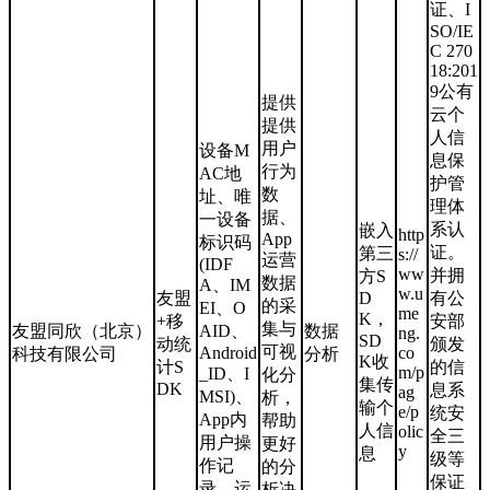
证、I
SO/IE
C 270
18:201
9公有
提供
云个
提供
人信
用户
设备M
息保
行为
AC地
护管
数
址、唯
理体
据、
一设备
系认
嵌入
http
App
标识码
证。
第三
s://
运营
(IDF
ww
并拥
方S
数据
A、IM
w.u
友盟
D
有公
的采
EI、O
me
K，
+移
安部
集与
友盟同欣（北京）
AID、
数据
ng.
SD
动统
颁发
可视
Android
co
科技有限公司
分析
K收
计S
的信
m/p
_ID、I
化分
集传
DK
息系
ag
MSI)、
析，
输个
e/p
统安
App内
帮助
人信
olic
全三
用户操
更好
y
息
级等
作记
的分
保证
录、运
析决