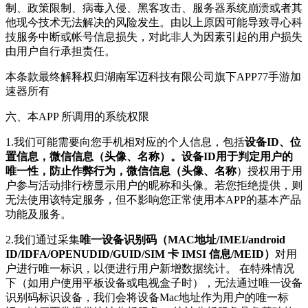
制、政策限制、病毒入侵、黑客攻击、服务器系统崩溃或者其
他现今技术无法解决的风险发生。由以上原因可能导致寻心科
技服务中断或帐号信息损失，对此非人为因素引起的用户损失
由用户自行承担责任。
本条款最终解释权归湖南军迈科技有限公司旗下APP77手游加
速器所有
六、本APP 所调用的系统权限
1.我们可能需要向您手机相对应的个人信息，包括
设备ID、位
置信息，微信信息（头像、名称）。设备ID用于判定用户的
唯一性，防止作弊行为，微信信息（头像、名称
）授权用于用
户参与活动排行榜显示用户的昵称和头像。若您拒绝提供，则
无法使用该特定服务，但不影响您正常使用本APP的基本产品
功能及服务。
2.我们通过采集
唯一设备识别码（MAC地址/IMEI/android
ID/IDFA/OPENUDID/GUID/SIM 卡 IMSI 信息/MEID）
对用
户进行唯一标识，以便进行用户新增数据统计。 在特殊情况
下（如用户使用平板设备或电视盒子时），无法通过唯一设备
识别码标识设备，我们会将设备Mac地址作为用户的唯一标