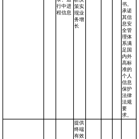
书。
行中进
策实
承诺
程信息
现业
其信
务增
息安
长
全管
理体
系满
足国
内外
高标
准的
个人
信息
保护
法律
法规
要
求。
提供
终端
有效