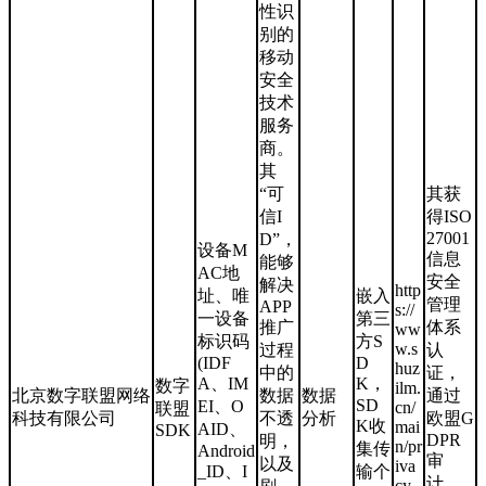
性识
别的
移动
安全
技术
服务
商。
其
“可
其获
信I
得ISO
27001
D”，
设备M
信息
能够
AC地
安全
解决
http
址、唯
嵌入
管理
APP
s://
一设备
第三
推广
体系
ww
标识码
方S
w.s
过程
认
(IDF
D
huz
中的
证，
A、IM
K，
数字
ilm.
北京数字联盟网络
数据
数据
通过
SD
EI、O
cn/
联盟
科技有限公司
不透
分析
欧盟G
K收
mai
AID、
SDK
DPR
明，
n/pr
集传
Android
审
以及
iva
_ID、I
输个
计，
cy.