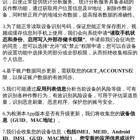
识，以便正常提供统计分析服务。 统计分析服务具备基础的
反作弊功能，通过获取用户位置信息及IP地址，剔除作弊设
备，同时矫正用户的地域分布数据，提高报表数据的准确性。
3.为了能正常读取设备识别号码，保证您能正常保存图片、视
频或缓存信息到手机上使用，我们会向系统申请
“读取手机状
态和身份、启用写入外部存储卡权限”
。申请前我们会征询您
的同意，您可以选择“允许”或“禁止”权限申请；您可以在设备
的设置功能中选择关闭部分或全部权限，从而拒绝收集相应的
个人信息。
4.基于账户数据同步更新，需获取您的
GET_ACCOUNTS
权
限，以保证账户数据的有效同步。
5.我们可能通过
应用列表信息
分析当前设备的风险等级，可有
效识别各种作弊行为，有效识别风险设备，可用于评估渠道质
量，识别恶意刷量、恶意程序、保护您的账号安全。
6.为检测本App版本是否有升级更新，我们将收集您的
设备信
息（GUID、MAC地址）
。
7.我们会收集您的设备信息（
包括IMEI、MEID、Android
ID、IMSI、GUID、MAC地址）、您安装的应用信息或运行