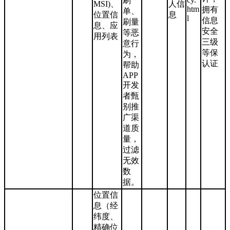
刷
MSI)、
人信
htm
拥有
单、
位置信
息
l
信息
刷量
息、应
安全
等恶
用列表
三级
意行
等保
为，
认证
帮助
APP
开发
者甄
别推
广渠
道质
量，
过滤
无效
数
据。
位置信
息（经
纬度、
精确位