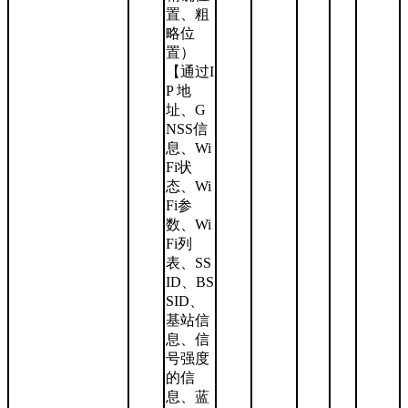
置、粗
略位
置）
【通过I
P 地
址、G
NSS信
息、Wi
Fi状
态、Wi
Fi参
数、Wi
Fi列
表、SS
ID、BS
SID、
基站信
息、信
号强度
的信
息、蓝