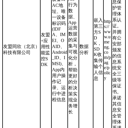
息保
行为
AC地
护管
数
址、唯
理体
据、
一设备
系认
嵌入
http
App
标识码
证。
第三
s://
运营
(IDF
ww
并拥
方S
数据
A、IM
友盟
w.u
D
有公
的采
EI、O
+应
me
K，
安部
集与
友盟同欣（北京）
AID、
数据
用性
ng.
SD
颁发
可视
Android
co
科技有限公司
分析
能监
K收
的信
m/p
_ID、I
化分
控S
集传
息系
ag
MSI)、
析，
DK
输个
e/p
统安
App内
帮助
人信
olic
全三
用户操
更好
y
息
级等
作记
的分
保证
录、运
析决
书。
行中进
策实
承诺
程信息
现业
其信
务增
息安
长
全管
理体
系满