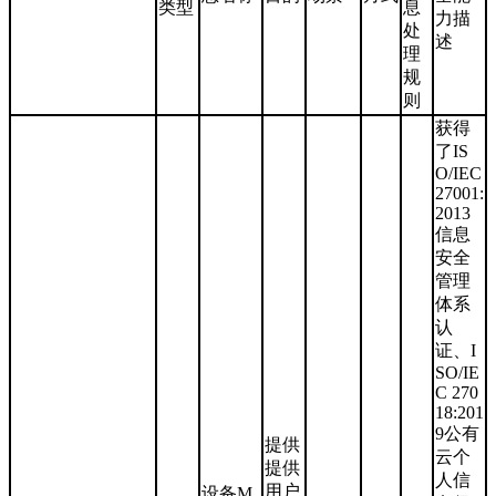
类型
息
力描
处
述
理
规
则
获得
了IS
O/IEC
27001:
2013
信息
安全
管理
体系
认
证、I
SO/IE
C 270
18:201
9公有
提供
云个
提供
人信
用户
设备M