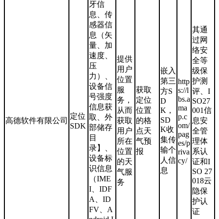
牙信
息、传
感器信
其通
息（矢
过网
量、加
络安
速度、
提供
全等
压
用户
嵌入
级保
力）、
位置
第三
护测
http
设备信
服
获取
s://l
方S
评、I
号强度
bs.a
务，
定位
D
SO27
信息获
ma
从而
位置
K，
001信
定位
p.c
取、外
SD
高德软件有限公司
获取
的格
息安
om/
SDK
部储存
K收
用户
点天
全管
pag
目
集传
所在
气预
理体
es/p
录】、
输个
位置
报
系认
riva
设备标
人信
cy/
的天
证和I
识信息
息
SO 27
气服
（IME
018云
务
I、IDF
隐保
A、ID
护认
FV、A
证