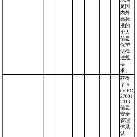
足国
内外
高标
准的
个人
信息
保护
法律
法规
要
求。
获得
了IS
O/IEC
27001:
2013
信息
安全
管理
体系
认