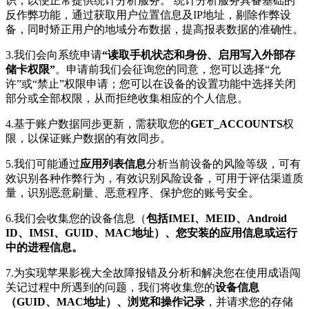
识，以便正常提供统计分析服务。 统计分析服务具备基础的
反作弊功能，通过获取用户位置信息及IP地址，剔除作弊设
备，同时矫正用户的地域分布数据，提高报表数据的准确性。
3.我们会向系统申请
“读取手机状态和身份、启用写入外部存
储卡权限”
。申请前我们会征询您的同意，您可以选择“允
许”或“禁止”权限申请；您可以在设备的设置功能中选择关闭
部分或全部权限，从而拒绝收集相应的个人信息。
4.基于账户数据同步更新，需获取您的
GET_ACCOUNTS
权
限，以保证账户数据的有效同步。
5.我们可能通过
应用列表信息
分析当前设备的风险等级，可有
效识别各种作弊行为，有效识别风险设备，可用于评估渠道质
量，识别恶意刷量、恶意程序、保护您的账号安全。
6.我们会收集您的设备信息（
包括IMEI、MEID、Android
ID、IMSI、GUID、MAC地址）、您安装的应用信息或运行
中的进程信息。
7.为实现苹果影视大全故障报错及分析和解决您在使用成语闯
关记过程中所遇到的问题，我们将收集您的
设备信息
（GUID、MAC地址）、浏览和操作记录
，并请求您的存储