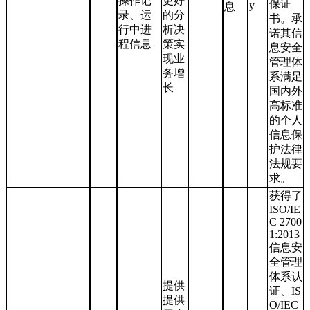
操作记
更好
保证
y
息
录、运
的分
书。承
行中进
析决
诺其信
程信息
策实
息安全
现业
管理体
务增
系满足
长
国内外
高标准
的个人
信息保
护法律
法规要
求。
获得了
ISO/IE
C 2700
1:2013
信息安
全管理
体系认
提供
证、IS
提供
O/IEC