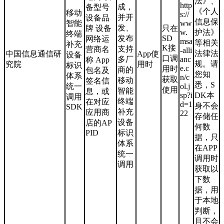
法》、
http
成，
备型号
《个人
移动
s://
并开
设备品
信息保
智能
ww
发、
牌 设备
只在
w.
护法》
终端
发布
SD
网络运
msa
等相关
补充
K接
支持
营商名
-alli
法律法
中国信息通信研
App使
设备
口调
多厂
anc
称 App
规。请
究院
用时
标识
e.c
用时
商的
包名及
您知
体系
n/c
获取
移动
签名信
悉，S
统一
ol.j
使用
智能
息，或
sp?i
DK本
调用
终端
在对应
d=1
身不会
SDK
补充
应用商
22
存储任
设备
店的AP
何数
PID
标识
据，只
体系
在APP
统一
调用时
调用
获取以
下数
据，用
于本地
判断，
且不会