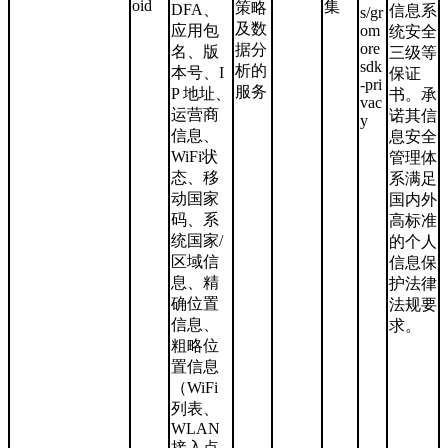
oid
集
策略
DFA、
信息系
s/gr
及数
应用包
om
统安全
ore
据分
名、版
三级等
sdk
析的
本号、I
保证
-pri
服务
P 地址、
书。承
vac
运营商
诺其信
y
信息、
息安全
WiFi状
管理体
态、移
系满足
动国家
国内外
码、系
高标准
统国家/
的个人
区域信
信息保
息、精
护法律
确位置
法规要
信息、
求。
粗略位
置信息
（WiFi
列表、
WLAN
接入点