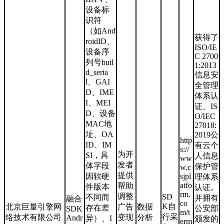
设备标
识符
（如And
获得了
roidID、
ISO/IE
设备序
C 2700
列号buil
1:2013
d_seria
信息安
l、GAI
全管理
D、IME
体系认
I、MEI
证、IS
D、设备
O/IEC
MAC地
27018:
址、OA
2019公
http
ID、IM
有云个
s://
为开
SI，具
人信息
ww
发者
体字段
保护管
w.c
提供
因软硬
sjpl
理体系
atfo
帮助
件版本
认证。
rm.
调整
SD
不同而
并拥有
融合
co
K自
北京巨量引擎网
广告
数据
存在差
公安部
SDK
m/t
行采
络技术有限公司
变现
分析
Andr
异）、I
颁发的
erm