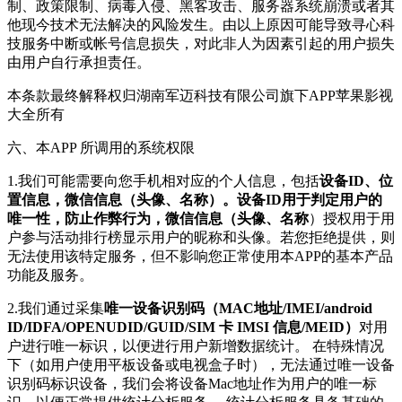
制、政策限制、病毒入侵、黑客攻击、服务器系统崩溃或者其
他现今技术无法解决的风险发生。由以上原因可能导致寻心科
技服务中断或帐号信息损失，对此非人为因素引起的用户损失
由用户自行承担责任。
本条款最终解释权归湖南军迈科技有限公司旗下APP苹果影视
大全所有
六、本APP 所调用的系统权限
1.我们可能需要向您手机相对应的个人信息，包括
设备ID、位
置信息，微信信息（头像、名称）。设备ID用于判定用户的
唯一性，防止作弊行为，微信信息（头像、名称
）授权用于用
户参与活动排行榜显示用户的昵称和头像。若您拒绝提供，则
无法使用该特定服务，但不影响您正常使用本APP的基本产品
功能及服务。
2.我们通过采集
唯一设备识别码（MAC地址/IMEI/android
ID/IDFA/OPENUDID/GUID/SIM 卡 IMSI 信息/MEID）
对用
户进行唯一标识，以便进行用户新增数据统计。 在特殊情况
下（如用户使用平板设备或电视盒子时），无法通过唯一设备
识别码标识设备，我们会将设备Mac地址作为用户的唯一标