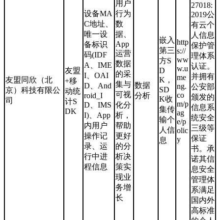
用户
27018:
设备MA
行为
2019公
C地址、
数
有云个
唯一设
据、
人信息
嵌入
http
App
备标识
保护管
第三
s://
运营
码(IDF
理体系
ww
方S
数据
A、IME
认证。
w.u
友盟
D
的采
I、OAI
并拥有
me
友盟同欣（北
K，
+移
集与
数据
D、And
ng.
公安部
SD
京）科技有限公
动统
可视
co
roid_I
分析
颁发的
K收
司
计S
m/p
D、IMS
化分
信息系
集传
DK
ag
I)、App
析，
统安全
输个
e/p
内用户
帮助
三级等
人信
olic
操作记
更好
保证
y
息
录、运
的分
书。承
行中进
析决
诺其信
程信息
策实
息安全
现业
管理体
务增
系满足
长
国内外
高标准