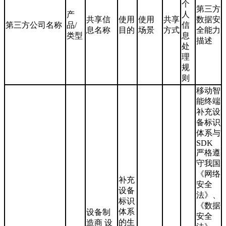
个
第三方
产
人
共享信
使用
使用
共享
数据安
第三方公司名称
品/
信
息名称
目的
场景
方式
全能力
类型
息
描述
处
理
规
则
移动智
能终端
补充设
备标识
体系与
SDK
严格遵
守我国
《网络
补充
安全
设备
法》、
标识
《数据
体系
设备制
安全
的生
造商 设