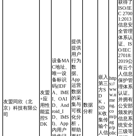
获得了
ISO/IE
C 2700
1:2013
信息安
全管理
体系认
提供
证、IS
提供
O/IEC
用户
27018:
设备MA
行为
2019公
C地址、
数
有云个
唯一设
据、
人信息
嵌入
http
App
备标识
保护管
第三
s://
运营
码(IDF
理体系
ww
方S
数据
友盟
A、IME
认证。
w.u
D
的采
+应
I、OAI
并拥有
me
友盟同欣（北
K，
集与
数据
用性
D、And
ng.
公安部
SD
京）科技有限公
可视
co
roid_I
分析
能监
颁发的
K收
司
m/p
D、IMS
化分
控S
信息系
集传
ag
I)、App
析，
DK
统安全
输个
e/p
内用户
帮助
三级等
人信
olic