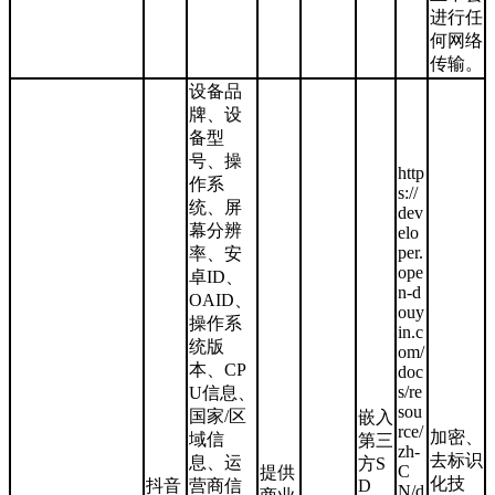
进行任
何网络
传输。
设备品
牌、设
备型
号、操
http
作系
s://
统、屏
dev
幕分辨
elo
per.
率、安
ope
卓ID、
n-d
OAID、
ouy
操作系
in.c
统版
om/
本、CP
doc
s/re
U信息、
sou
国家/区
嵌入
rce/
加密、
域信
第三
zh-
去标识
息、运
方S
C
提供
化技
抖音
营商信
D
N/d