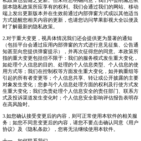
私政策也会随之更新。但未经您明确同意，我们不会削减您依
据本隐私政策所应享有的权利。我们会通过我们的网站、移动
端上发出更新版本并在生效前通过内部弹窗方式或以其他适当
方式提醒您相关内容的更新，也请您访问苹果影视大全以便及
时了解最新的隐私政策。
2.对于重大变更，视具体情况我们还会提供更为显著的通知
（包括平台会通过应用内部弹窗的方式进行意见征集、公告通
知甚至向您提供弹窗提示），并再次征得您的同意。本政策所
指的重大变更包括但不限于：我们的服务模式发生重大变化，
如处理个人信息的目的、处理的个人信息类型、个人信息的使
用方式等；我们在控制权等方面发生重大变化，如并购重组等
引起的所有者变更等；个人信息共享、转让或公开披露的主要
对象发生变化；您参与个人信息处理方面的权利及行使方式发
生重大变化；我们负责处理个人信息安全的责任部门、联系方
式及投诉渠道发生变化时；个人信息安全影响评估报告表明存
在高风险时。
3.如您确认接受变更后的内容，则可正常使用本软件的相关服
务；如您不同意变更后的内容，请您不要点击确认同意《用户
协议》及《隐私条款》，您将无法继续使用本软件。
十一、如何联系我们