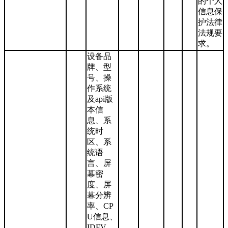
的个人
信息保
护法律
法规要
求。
设备品
牌、型
号、操
作系统
及api版
本信
息、系
统时
区、系
统语
言、屏
幕密
度、屏
幕分辨
率、CP
U信息、
IDFV、