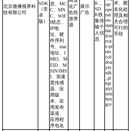
商业
K，
术、匿
SDK
息、MC
op/
北京微播视界科
化广
展示
（安
SD
名化处
ope
C、MN
技有限公司
告投
广告
K收
rati
卓
理及相
C、WIF
放资
on-
集传
版）
关合理
I状态 、
源
stan
输个
可行的
IP地
dar
人信
手段
址、硬
d/se
息
件序列
rvic
e-pr
号、mac
oto
地址、I
col/
MEI、M
dou
EID、M
yin
SIN/IMS
sdk
I、加速
_pi
度传感
ngt
aiyi
器、应
nsiz
用版
hen
本、应
gce
用发布
渠道、
应用程
序包名