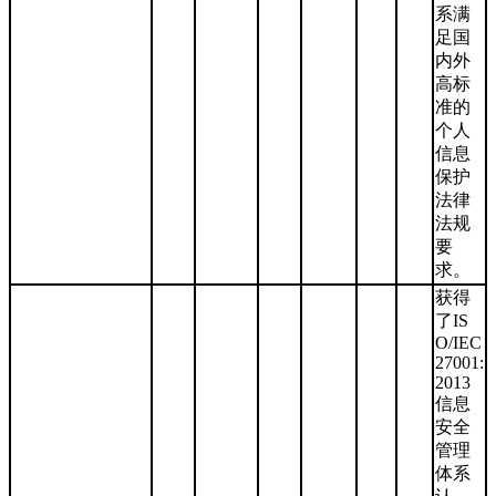
系满
足国
内外
高标
准的
个人
信息
保护
法律
法规
要
求。
获得
了IS
O/IEC
27001:
2013
信息
安全
管理
体系