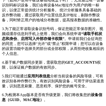
下（如用户使用平板设备或电视盒子时），无法通过唯一设备
识别码标识设备，我们会将设备Mac地址作为用户的唯一标
识，以便正常提供统计分析服务。 统计分析服务具备基础的
反作弊功能，通过获取用户位置信息及IP地址，剔除作弊设
备，同时矫正用户的地域分布数据，提高报表数据的准确性。
3.为了能正常读取设备识别号码，保证您能正常保存图片、视
频或缓存信息到手机上使用，我们会向系统申请
“读取手机状
态和身份、启用写入外部存储卡权限”
。申请前我们会征询您
的同意，您可以选择“允许”或“禁止”权限申请；您可以在设备
的设置功能中选择关闭部分或全部权限，从而拒绝收集相应的
个人信息。
4.基于账户数据同步更新，需获取您的
GET_ACCOUNTS
权
限，以保证账户数据的有效同步。
5.我们可能通过
应用列表信息
分析当前设备的风险等级，可有
效识别各种作弊行为，有效识别风险设备，可用于评估渠道质
量，识别恶意刷量、恶意程序、保护您的账号安全。
6.为检测本App版本是否有升级更新，我们将收集您的
设备信
息（GUID、MAC地址）
。