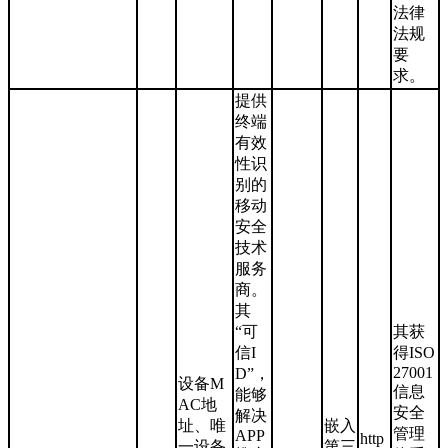
法律
法规
要
求。
提供
终端
有效
性识
别的
移动
安全
技术
服务
商。
其
“可
其获
信I
得ISO
27001
D”，
设备M
信息
能够
AC地
安全
解决
址、唯
嵌入
管理
APP
http
一设备
第三