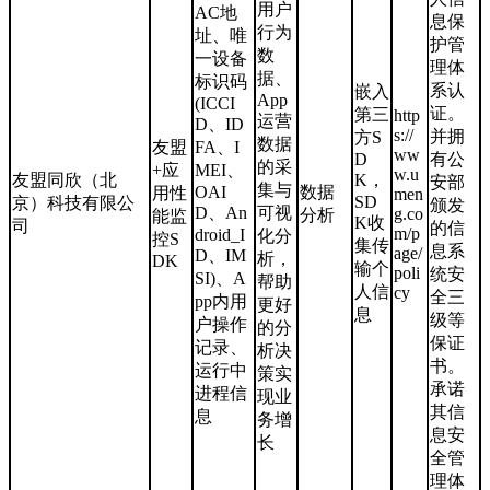
用户
AC地
息保
行为
址、唯
护管
数
一设备
理体
据、
标识码
系认
嵌入
App
(ICCI
证。
第三
http
运营
D、ID
s://
并拥
方S
数据
友盟
FA、I
ww
D
有公
的采
+应
MEI、
w.u
友盟同欣（北
K，
安部
集与
OAI
数据
用性
men
SD
京）科技有限公
颁发
D、An
可视
g.co
分析
能监
K收
司
的信
m/p
droid_I
化分
控S
集传
息系
age/
D、IM
析，
DK
输个
poli
统安
SI)、A
帮助
人信
cy
全三
pp内用
更好
息
级等
户操作
的分
保证
记录、
析决
书。
运行中
策实
承诺
进程信
现业
其信
息
务增
息安
长
全管
理体