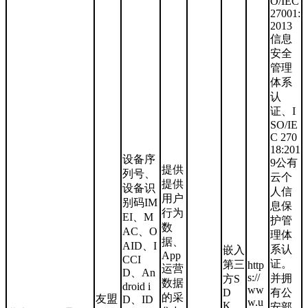
O/IEC
27001:
2013
信息
安全
管理
体系
认
证、I
SO/IE
C 270
18:201
设备序
9公有
提供
列号、
云个
提供
设备识
人信
用户
别码IM
息保
行为
EI、M
护管
数
AC、O
理体
据、
AID、I
系认
嵌入
App
CCI
证。
第三
http
运营
D、An
s://
并拥
方S
数据
droid i
ww
D
有公
的采
友盟
D、ID
w.u
K，
安部