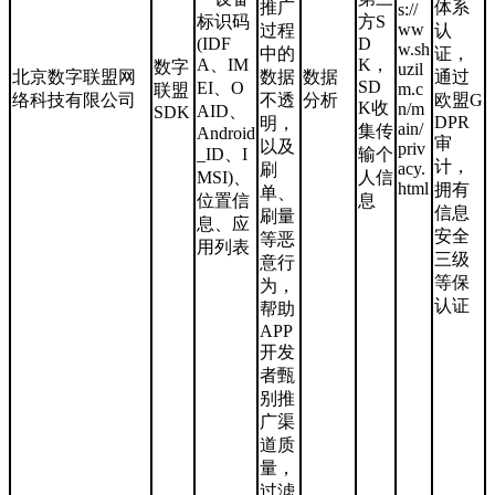
推广
体系
s://
标识码
方S
ww
过程
认
(IDF
D
w.sh
中的
证，
A、IM
K，
数字
uzil
北京数字联盟网
数据
数据
通过
SD
EI、O
m.c
联盟
络科技有限公司
不透
分析
欧盟G
K收
n/m
AID、
SDK
DPR
明，
ain/
集传
Android
审
以及
priv
_ID、I
输个
计，
acy.
刷
MSI)、
人信
html
拥有
单、
位置信
息
信息
刷量
息、应
安全
等恶
用列表
三级
意行
等保
为，
认证
帮助
APP
开发
者甄
别推
广渠
道质
量，
过滤