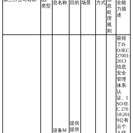
息名称
目的
场景
方式
全能
类型
息
力描
处
述
理
规
则
获得
了IS
O/IEC
27001:
2013
信息
安全
管理
体系
认
证、I
SO/IE
C 270
18:201
9公有
提供
云个
提供
设备M
人信