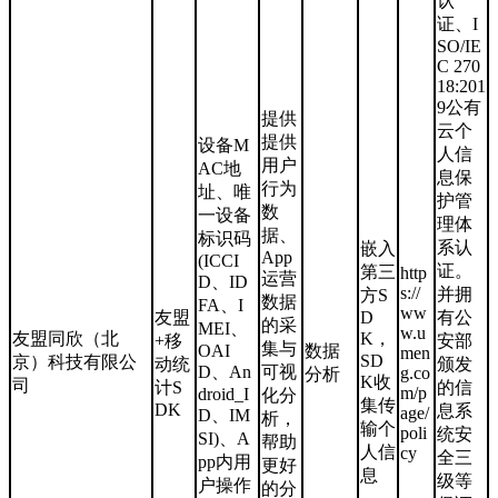
认
证、I
SO/IE
C 270
18:201
9公有
提供
云个
提供
设备M
人信
用户
AC地
息保
行为
址、唯
护管
数
一设备
理体
据、
标识码
系认
嵌入
App
(ICCI
证。
第三
http
运营
D、ID
s://
并拥
方S
数据
FA、I
ww
友盟
D
有公
的采
MEI、
w.u
友盟同欣（北
K，
+移
安部
集与
OAI
数据
men
SD
京）科技有限公
动统
颁发
D、An
可视
g.co
分析
K收
司
计S
的信
m/p
droid_I
化分
集传
DK
息系
age/
D、IM
析，
输个
poli
统安
SI)、A
帮助
人信
cy
全三
pp内用
更好
息
级等
户操作
的分