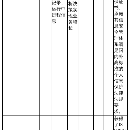
保证
记录、
析决
书。
运行中
策实
承诺
进程信
现业
其信
息
务增
息安
长
全管
理体
系满
足国
内外
高标
准的
个人
信息
保护
法律
法规
要
求。
获得
了IS