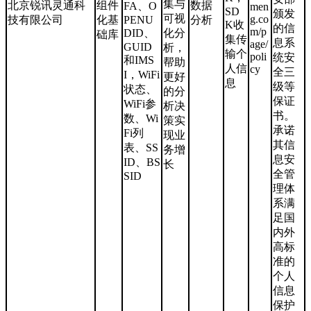
集与
北京锐讯灵通科
组件
数据
FA、O
men
SD
颁发
可视
g.co
技有限公司
化基
PENU
分析
K收
的信
m/p
DID、
化分
础库
集传
息系
age/
GUID
析，
输个
poli
统安
和IMS
帮助
人信
cy
全三
I，WiFi
更好
息
级等
状态、
的分
保证
WiFi参
析决
书。
数、Wi
策实
承诺
Fi列
现业
其信
表、SS
务增
息安
ID、BS
长
全管
SID
理体
系满
足国
内外
高标
准的
个人
信息
保护