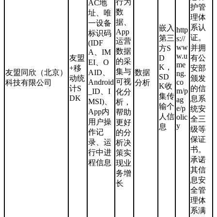
行为
AC地
护管
数
址、唯
理体
据、
一设备
系认
嵌入
http
App
标识码
证。
第三
s://
运营
(IDF
ww
并拥
方S
数据
A、IM
w.u
友盟
D
有公
的采
EI、O
me
K，
+移
安部
集与
友盟同欣（北京）
AID、
数据
ng.
SD
动统
颁发
可视
Android
co
科技有限公司
分析
K收
计S
的信
m/p
_ID、I
化分
集传
DK
息系
ag
MSI)、
析，
输个
e/p
统安
App内
帮助
人信
olic
全三
用户操
更好
y
息
级等
作记
的分
保证
录、运
析决
书。
行中进
策实
承诺
程信息
现业
其信
务增
息安
长
全管
理体
系满