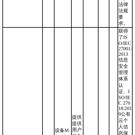
法律
法规
要
求。
获得
了IS
O/IEC
27001:
2013
信息
安全
管理
体系
认
证、I
SO/IE
C 270
18:201
9公有
提供
云个
提供
人信
用户
设备M
息保