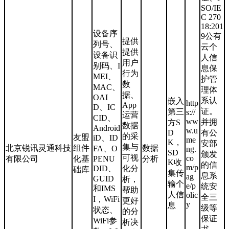
SO/IE
C 270
18:201
设备序
9公有
提供
列号、
云个
提供
设备识
人信
用户
别码、I
息保
行为
MEI、
护管
数
MAC、
理体
据、
OAI
系认
嵌入
http
App
D、IC
证。
第三
s://
运营
CID、
ww
并拥
方S
数据
Android
w.u
D
有公
的采
友盟
iD、ID
me
K，
安部
集与
北京锐讯灵通科技
组件
数据
FA、O
ng.
SD
颁发
可视
co
有限公司
化基
PENU
分析
K收
的信
m/p
DID、
化分
础库
集传
息系
ag
GUID
析，
输个
e/p
统安
和IMS
帮助
人信
olic
全三
I，WiFi
更好
y
息
级等
状态、
的分
保证
WiFi参
析决