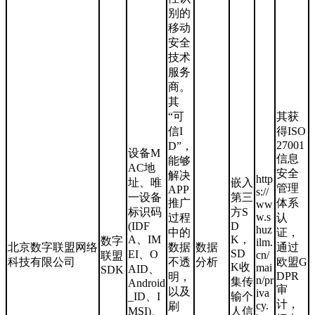
别的
移动
安全
技术
服务
商。
其
“可
其获
信I
得ISO
27001
D”，
设备M
信息
能够
AC地
安全
解决
http
址、唯
嵌入
管理
APP
s://
一设备
第三
推广
体系
ww
标识码
方S
w.s
过程
认
(IDF
D
huz
中的
证，
A、IM
K，
数字
ilm.
北京数字联盟网络
数据
数据
通过
SD
EI、O
cn/
联盟
科技有限公司
不透
分析
欧盟G
K收
mai
AID、
SDK
DPR
明，
n/pr
集传
Android
审
以及
iva
_ID、I
输个
计，
cy.
刷
MSI)、
人信