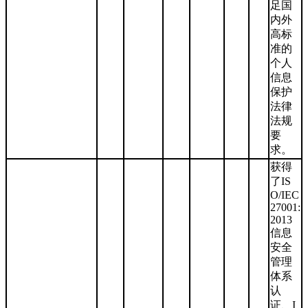
足国
内外
高标
准的
个人
信息
保护
法律
法规
要
求。
获得
了IS
O/IEC
27001:
2013
信息
安全
管理
体系
认
证、I