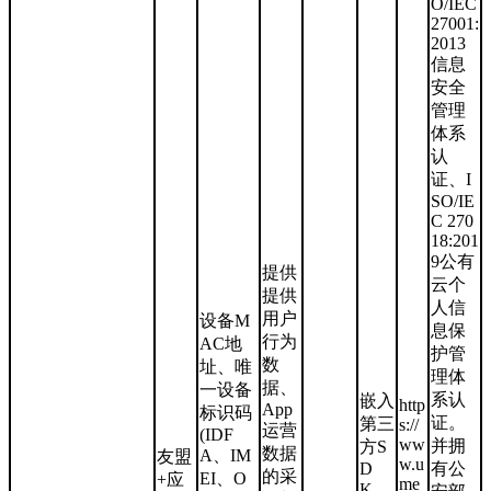
O/IEC
27001:
2013
信息
安全
管理
体系
认
证、I
SO/IE
C 270
18:201
9公有
提供
云个
提供
人信
用户
设备M
息保
行为
AC地
护管
数
址、唯
理体
据、
一设备
系认
嵌入
http
App
标识码
证。
第三
s://
运营
(IDF
ww
并拥
方S
数据
A、IM
友盟
w.u
D
有公
的采
EI、O
+应
me
K，