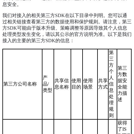
息安全。
我们对接入的相关第三方SDK在以下目录中列明。您可以通
过相关链接查看第三方的数据使用和保护规则。请注意，第三
方SDK可能由于版本升级、策略调整等原因导致其个人信息
处理类型发生变化，请以其公示的官方说明为准。以下是我们
接入的主要的第三方SDK的信息：
第
三
方
第三
个
方数
产
人
共享信
使用
使用
共享
据安
第三方公司名称
品/
信
息名称
目的
场景
方式
全能
类型
息
力描
处
述
理
规
则
获得
了IS