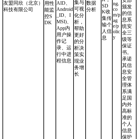
安部
集与
友盟同欣（北京）
AID、
数据
用性
ng.
SD
颁发
可视
Android
co
科技有限公司
分析
能监
K收
的信
m/p
_ID、I
化分
控S
集传
息系
ag
MSI)、
析，
DK
输个
e/p
统安
App内
帮助
人信
olic
全三
用户操
更好
y
息
级等
作记
的分
保证
录、运
析决
书。
行中进
策实
承诺
程信息
现业
其信
务增
息安
长
全管
理体
系满
足国
内外
高标
准的
个人
信息
保护