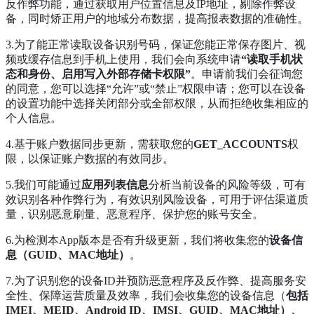
反作弊功能，通过获取用户位置信息及IP地址，剔除作弊设
备，同时矫正用户的地域分布数据，提高报表数据的准确性。
3.为了能正常读取设备识别号码，保证您能正常保存图片、视
频或缓存信息到手机上使用，我们会向系统申请
“读取手机状
态和身份、启用写入外部存储卡权限”
。申请前我们会征询您
的同意，您可以选择“允许”或“禁止”权限申请；您可以在设备
的设置功能中选择关闭部分或全部权限，从而拒绝收集相应的
个人信息。
4.基于账户数据同步更新，需获取您的
GET_ACCOUNTS
权
限，以保证账户数据的有效同步。
5.我们可能通过
应用列表信息
分析当前设备的风险等级，可有
效识别各种作弊行为，有效识别风险设备，可用于评估渠道质
量，识别恶意刷量、恶意程序、保护您的账号安全。
6.为检测本App版本是否有升级更新，我们将收集您的
设备信
息（GUID、MAC地址）
。
7.为了识别您的设备ID并预防恶意程序及反作弊、提高服务安
全性、保障运营质量及效率，我们会收集您的设备信息（
包括
IMEI、MEID、Android ID、IMSI、GUID、MAC地址）、