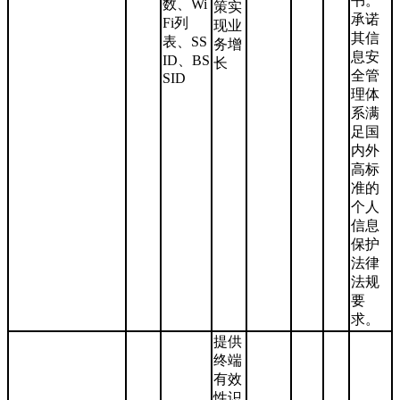
书。
数、Wi
策实
承诺
Fi列
现业
其信
表、SS
务增
息安
ID、BS
长
全管
SID
理体
系满
足国
内外
高标
准的
个人
信息
保护
法律
法规
要
求。
提供
终端
有效
性识