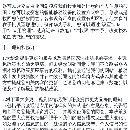
您可以改变或者收回您授权我们收集和处理您的个人信息的范
围：您可以改变您的智能移动设备的设置方式给予、修改或是
收回您的授权同意，各家设备厂商的设置有所区别，但大多可
在手机设置那进行，例如华为手机，您可以通过“设置”-“应
用”-“应用管理”-“芝麻记账（数趣）”-“权限”中给予、改变授权
范围或撤回您的授权。
十、通知和修订
1.为给您提供更好的服务以及满足国家法律法规的要求，本隐
私政策也会随之更新。但未经您明确同意，我们不会削减您依
据本隐私政策所应享有的权利。我们会通过我们的网站、移动
端上发出更新版本并在生效前通过内部弹窗方式或以其他适当
方式提醒您相关内容的更新，也请您访问芝麻记账（数趣）以
便及时了解最新的隐私政策。
2.对于重大变更，视具体情况我们还会提供更为显著的通知
（包括平台会通过应用内部弹窗的方式进行意见征集、公告通
知甚至向您提供弹窗提示），并再次征得您的同意。本政策所
指的重大变更包括但不限于：我们的服务模式发生重大变化，
如处理个人信息的目的、处理的个人信息类型、个人信息的使
用方式等；我们在控制权等方面发生重大变化，如并购重组等