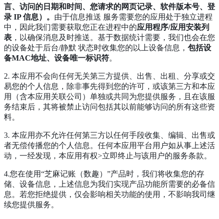
言、访问的日期和时间、您请求的网页记录、软件版本号、登
录 IP 信息）。
由于信息推送 服务需要您的应用处于独立进程
中，因此我们需要获取您正在进程中的
应用程序/应用安装列
表
，以确保消息及时推送。基于数据统计需要，我们也会在您
的设备处于后台/静默 状态时收集您的以上设备信息，
包括设
备MAC地址、设备唯一标识符
。
2. 本应用不会向任何无关第三方提供、出售、出租、分享或交
易您的个人信息，除非事先得到您的许可，或该第三方和本应
用（含本应用关联公司）单独或共同为您提供服务，且在该服
务结束后，其将被禁止访问包括其以前能够访问的所有这些资
料。
3. 本应用亦不允许任何第三方以任何手段收集、编辑、出售或
者无偿传播您的个人信息。任何本应用平台用户如从事上述活
动，一经发现，本应用有权>立即终止与该用户的服务条款。
4.您在使用“芝麻记账（数趣）”产品时，我们将收集您的存
储、设备信息，上述信息为我们实现产品功能所需要的必备信
息。若您拒绝提供，仅会影响相关功能的使用，不影响我司继
续您提供服务。