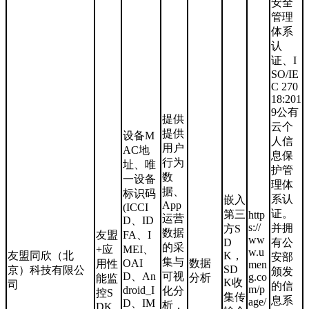
安全
管理
体系
认
证、I
SO/IE
C 270
18:201
9公有
提供
云个
提供
设备M
人信
用户
AC地
息保
行为
址、唯
护管
数
一设备
理体
据、
标识码
系认
嵌入
App
(ICCI
证。
第三
http
运营
D、ID
s://
并拥
方S
数据
友盟
FA、I
ww
D
有公
的采
+应
MEI、
w.u
友盟同欣（北
K，
安部
集与
OAI
数据
用性
men
SD
京）科技有限公
颁发
D、An
可视
g.co
分析
能监
K收
司
的信
m/p
droid_I
化分
控S
集传
息系
age/
D、IM
析，
DK