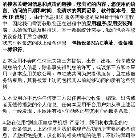
的搜索关键词信息和点击的链接，您浏览的内容，您使用的语
言、访问的日期和时间、您请求的网页记录、软件版本号、登
录 IP 信息）。
由于信息推送 服务需要您的应用处于独立进程
中，因此我们需要获取您正在进程中的
应用程序/应用安装列
表
，以确保消息及时推送。基于数据统计需要，我们也会在您
的设备处于后台/静默
状态时收集您的以上设备信息，
包括设备MAC地址、设备唯
一标识符
。
2. 本应用不会向任何无关第三方提供、出售、出租、分享或交
易您的个人信息，除非事先得到您的许可，或该第三方和本应
用（含本应用关联公司）单独或共同为您提供服务，且在该服
务结束后，其将被禁止访问包括其以前能够访问的所有这些资
料。
3. 本应用亦不允许任何第三方以任何手段收集、编辑、出售或
者无偿传播您的个人信息。任何本应用平台用户如从事上述活
动，一经发现，本应用有权>立即终止与该用户的服务条款。
4.您在使用“测血压血糖手机版”产品时，我们将收集您的存
储、设备信息，上述信息为我们实现产品功能所需要的必备信
息。若您拒绝提供，仅会影响相关功能的使用，不影响我司继