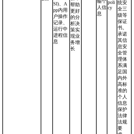
输个
poli
统安
SI)、A
帮助
人信
cy
全三
pp内用
更好
息
级等
户操作
的分
保证
记录、
析决
书。
运行中
策实
承诺
进程信
现业
其信
息
务增
息安
长
全管
理体
系满
足国
内外
高标
准的
个人
信息
保护
法律
法规
要