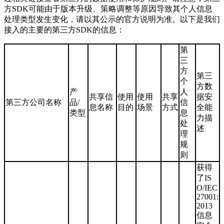
方SDK可能由于版本升级、策略调整等原因导致其个人信息
处理类型发生变化，请以其公示的官方说明为准。以下是我们
接入的主要的第三方SDK的信息：
第
三
方
第三
个
方数
产
人
共享信
使用
使用
共享
据安
第三方公司名称
品/
信
息名称
目的
场景
方式
全能
类型
息
力描
处
述
理
规
则
获得
了IS
O/IEC
27001:
2013
信息