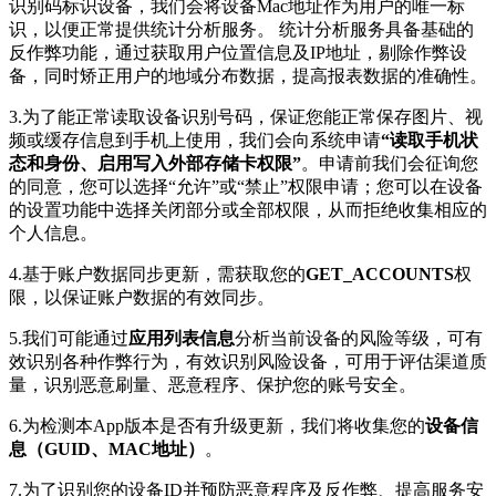
识别码标识设备，我们会将设备Mac地址作为用户的唯一标
识，以便正常提供统计分析服务。 统计分析服务具备基础的
反作弊功能，通过获取用户位置信息及IP地址，剔除作弊设
备，同时矫正用户的地域分布数据，提高报表数据的准确性。
3.为了能正常读取设备识别号码，保证您能正常保存图片、视
频或缓存信息到手机上使用，我们会向系统申请
“读取手机状
态和身份、启用写入外部存储卡权限”
。申请前我们会征询您
的同意，您可以选择“允许”或“禁止”权限申请；您可以在设备
的设置功能中选择关闭部分或全部权限，从而拒绝收集相应的
个人信息。
4.基于账户数据同步更新，需获取您的
GET_ACCOUNTS
权
限，以保证账户数据的有效同步。
5.我们可能通过
应用列表信息
分析当前设备的风险等级，可有
效识别各种作弊行为，有效识别风险设备，可用于评估渠道质
量，识别恶意刷量、恶意程序、保护您的账号安全。
6.为检测本App版本是否有升级更新，我们将收集您的
设备信
息（GUID、MAC地址）
。
7.为了识别您的设备ID并预防恶意程序及反作弊、提高服务安