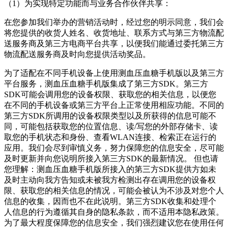
（1）为实现特定功能而与业务合作伙伴共享：
在您参加我们举办的营销活动时，经过您的明示同意，我们会
将您提供的收货人姓名、收货地址、联系方式与第三方物流配
送服务商及第三方电商平台共享，以便我们能通过委托第三方
物流配送服务商及时向您提供活动奖品。
为了适配在不同手机设备上使用测血压血糖手机版以及第三方
平台服务，测血压血糖手机版集成了第三方SDK。第三方
SDK可能会调用您的设备权限、获取您的相关信息，以便您
在不同的手机设备或第三方平台上正常使用相应功能。不同的
第三方SDK所调用的设备权限类型以及所获得的信息可能不
同，可能包括获取您的位置信息、读/写您的外部存储卡、读
取您的手机状态和身份、查看WLAN连接、检索正在运行的
应用。我们会尽到审慎义务，努力保障您的信息安全，尽可能
及时更新并向您说明所接入第三方SDK的最新情况。 但也请
您理解：测血压血糖手机版所接入的第三方SDK提供方如未
及时主动向我方告知或未被我方检测出存在调用您的设备权
限、获取您的相关信息的情况，可能会被认为不涉及对您个人
信息的收集，因而也不在此说明。第三方SDK收集和处理个
人信息的行为遵循其自身的隐私条款，而不适用本隐私政策。
为了最大程度保障您的信息安全，我们强烈建议您在使用任何