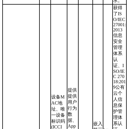
求。
获得
了IS
O/IEC
27001:
2013
信息
安全
管理
体系
认
证、I
SO/IE
C 270
18:201
9公有
提供
云个
提供
设备M
人信
用户
AC地
息保
行为
址、唯
护管
数
一设备
理体
据、
标识码
系认
嵌入
App
(ICCI