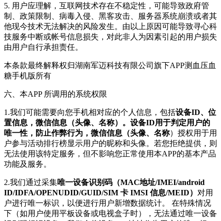
5. 用户应理解，互联网技术存在不稳定性，可能导致政府管
制、政策限制、病毒入侵、黑客攻击、服务器系统崩溃或者其
他现今技术无法解决的风险发生。由以上原因可能导致寻心科
技服务中断或帐号信息损失，对此非人为因素引起的用户损失
由用户自行承担责任。
本条款最终解释权归湖南军迈科技有限公司旗下APP测血压血
糖手机版所有
六、本APP 所调用的系统权限
1.我们可能需要向您手机相对应的个人信息，包括
设备ID、位
置信息，微信信息（头像、名称）。设备ID用于判定用户的
唯一性，防止作弊行为，微信信息（头像、名称
）授权用于用
户参与活动排行榜显示用户的昵称和头像。若您拒绝提供，则
无法使用该特定服务，但不影响您正常使用本APP的基本产品
功能及服务。
2.我们通过采集
唯一设备识别码（MAC地址/IMEI/android
ID/IDFA/OPENUDID/GUID/SIM 卡 IMSI 信息/MEID）
对用
户进行唯一标识，以便进行用户新增数据统计。 在特殊情况
下（如用户使用平板设备或电视盒子时），无法通过唯一设备