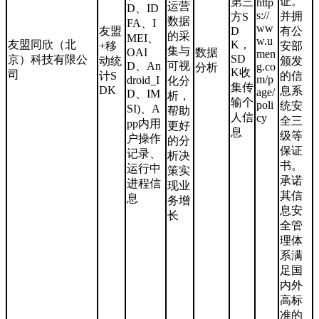
证。
第三
http
运营
D、ID
s://
并拥
方S
数据
FA、I
ww
友盟
D
有公
的采
MEI、
w.u
友盟同欣（北
K，
+移
安部
集与
OAI
数据
men
SD
京）科技有限公
动统
颁发
D、An
可视
g.co
分析
K收
司
计S
的信
m/p
droid_I
化分
集传
DK
息系
age/
D、IM
析，
输个
poli
统安
SI)、A
帮助
人信
cy
全三
pp内用
更好
息
级等
户操作
的分
保证
记录、
析决
书。
运行中
策实
承诺
进程信
现业
其信
息
务增
息安
长
全管
理体
系满
足国
内外
高标
准的