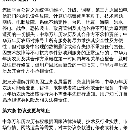
您因平台公告之系统停机维护、升级、调整，第三方原因如电
信部门的通讯设备故障、计算机病毒或黑客攻击、技术问题、
网络、电脑故障、系统不稳定性、台风、地震、海啸、洪水、
停电、战争、恐怖袭击、政府管制及其他各种不可抗力原因而
遭受的一切损失，中华万年历农历及其合作方不承担责任；中
华万年历农历对账号上所有服务将尽力维护其安全性及方便
性，但对服务中出现的数据删除或储存失败不承担任何责任。
因技术故障等不可抗力事件影响到服务的正常运行的，中华万
年历农历及其合作方承诺在第一时间内与相关单位配合，及时
处理进行修复，但用户因此而遭受的一切损失，中华万年历农
历及其合作方不承担责任。
您充分理解并同意因业务发展需要、突发情势等，中华万年历
农历可能会变更，暂停、限制或者终止部分或全部服务，中华
万年历农历做出该等行为不需要事先进行通知。用户知悉并自
愿承担该类风险及相关法律责任。
第六条 协议变更与终止
中华万年历农历有权根据国家法律法规、技术及行业实践、市
场行情、网站运营等需要，对本协议条款进行修改或补充，修