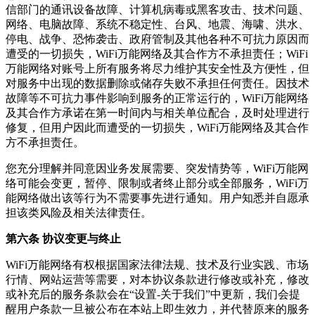
信部门的通讯设备故障、计算机病毒或黑客攻击、技术问题、
网络、电脑故障、系统不稳定性、台风、地震、海啸、洪水、
停电、战争、恐怖袭击、政府管制及其他各种不可抗力原因而
遭受的一切损失，WiFi万能网络及其合作方不承担责任；WiFi
万能网络对账号上所有服务将尽力维护其安全性及方便性，但
对服务中出现的数据删除或储存失败不承担任何责任。因技术
故障等不可抗力事件影响到服务的正常运行的，WiFi万能网络
及其合作方承诺在第一时间内与相关单位配合，及时处理进行
修复，但用户因此而遭受的一切损失，WiFi万能网络及其合作
方不承担责任。
您充分理解并同意因业务发展需要、突发情势等，WiFi万能网
络可能会变更，暂停、限制或者终止部分或全部服务，WiFi万
能网络做出该等行为不需要事先进行通知。用户知悉并自愿承
担该类风险及相关法律责任。
第六条 协议变更与终止
WiFi万能网络有权根据国家法律法规、技术及行业实践、市场
行情、网站运营等需要，对本协议条款进行修改或补充，修改
或补充后的服务条款会在“设置-关于我们”中更新，我们会提
醒用户条款一旦被公布在本站上即生效力，并代替原来的服务