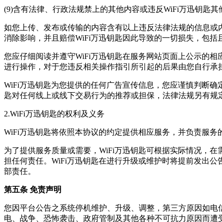
(9)含有法律、行政法规禁上的其他内容或违反WiFi万迅钥匙
如您上传、发布或传输的内容含有以上违反法律法规的信息或内
消除影响，并且赔偿WiFi万迅钥匙因此导致的一切损失，包
您应仔细阅读并遵守WiFi万迅钥匙在服务网站页面上公示的
进行操作，对于您违反相关操作指引所引起的后果由您自行承担
WiFi万迅钥匙为您提供的任何广告宣传信息，您应谨慎判断确
匙对任何线上或线下交易行为的推荐或担保，法律法规另有规
2.WiFi万迅钥匙的权利及义务
WiFi万迅钥匙将依照本协议的约定提供相应服务，并负责服务
为了提供服务质量或需要，WiFi万迅钥匙可根据实际情况，在
担任何责任。WiFi万迅钥匙在进行升级或维护时将提前发出公
部责任。
第五条 免责声明
您因平台公告之系统停机维护、升级、调整，第三方原因如电
电、战争、恐怖袭击、政府管制及其他各种不可抗力原因而遭受