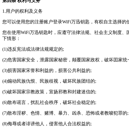
第四条 权利与义务
1.用户的权利及义务
您可以使用您的注册账户登录WiFi万迅钥匙，有权自主选择
您在使用WiFi万迅钥匙时，应遵守法律法规、社会主义制度
下情形：
(1)违反宪法或法律法规规定的;
(2)危害国家安全，泄露国家秘密，颠覆国家政权，破坏囯家统
(3)损害国家宋誉和利益的，损害公共利益的;
(4)煽动民族仇恨、民族歧视，破坏民族团结的;
(5)破坏国家宗教政策，宣扬邪教和封建迷信的;
(6)散布谣言，扰乱社会秩序，破坏社会稳定的;
(7)散布淫秽、色情、赌博、暴力、凶杀、恐怖或者教唆犯罪的;
(8)侮辱或者诽谤他人，侵害他人合法权益的;